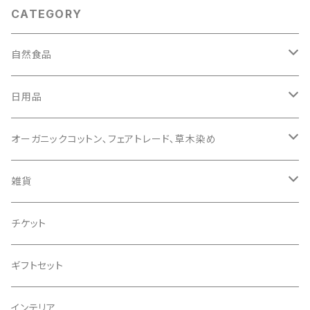
CATEGORY
自然食品
おやつ
日用品
アレルギー対応
コスメティック
オーガニックコットン､フェアトレード､草木染め
調味料
せっけん類
こども
雑貨
その他
レディース
かご
チケット
布
ギフトセット
小物類
インテリア