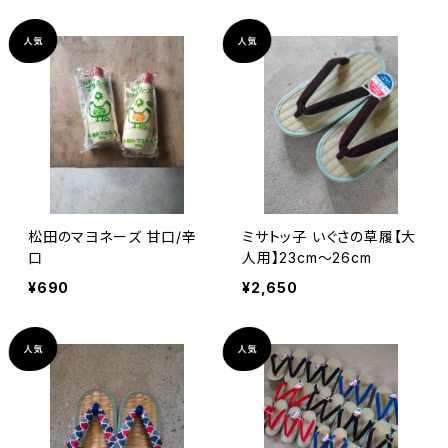
松田のマヨネーズ 甘口/辛
ミサトッ子 いぐさの草履【大
口
人用】23cm～26cm
¥690
¥2,650