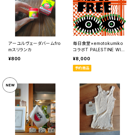
アーユルヴェーダバームfro
毎日食堂×emotokumiko
mスリランカ
コラボT PALESTINE WILL
BE FREE TEE
¥800
¥8,000
予約商品