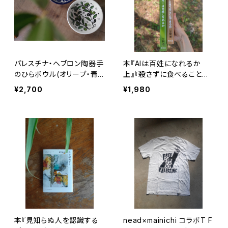
パレスチナ・ヘブロン陶器手
本『AIは百姓になれるか
のひらボウル(オリーブ・青
上』『殺さずに食べることは
い花)
できるか 下』宇根 豊
¥2,700
¥1,980
本『見知らぬ人を認識する
nead×mainichi コラボT F