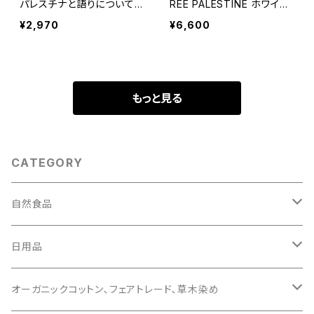
パレスチナと語りについて』
REE PALESTINE ホワイト
イザベラ・ハンマード 岡真
ボディ
¥2,970
¥6,600
理 訳・解説
もっと見る
CATEGORY
自然食品
おやつ
日用品
アレルギー対応
コスメティック
オーガニックコットン､フェアトレード､草木染め