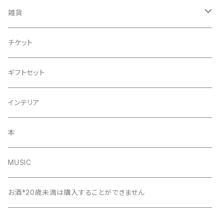
調味料
せっけん類
こども
雑貨
その他
レディース
かご
チケット
布
ギフトセット
小物類
インテリア
本
MUSIC
お酒*20歳未満は購入することができません