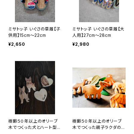
ミサトッ子 いぐさの草履【子
ミサトッ子 いぐさの草履【大
供用】15cm～22cm
人用】27cm～28cm
¥2,650
¥2,980
樹齢５０年以上のオリーブ
樹齢５０年以上のオリーブ
木でつくった犬とハート型マ
木でつくった親子ラクダのブ
グネット
ローチ