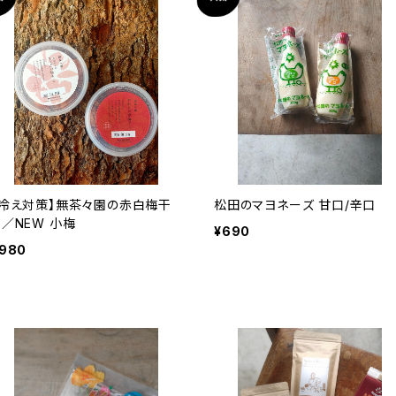
【冷え対策】無茶々園の赤白梅干
松田のマヨネーズ 甘口/辛口
し／NEW 小梅
¥690
980