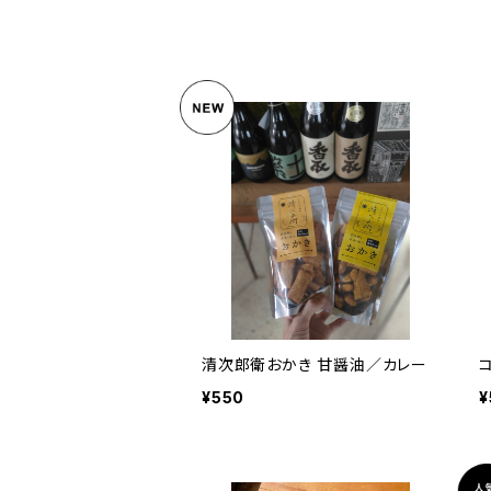
清次郎衛おかき 甘醤油／カレー
¥550
¥