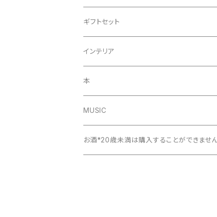
布
ギフトセット
小物類
インテリア
本
MUSIC
お酒*20歳未満は購入することができませ