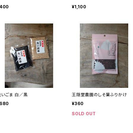
400
¥1,100
洗いごま 白／黒
王隠堂農園のしそ葉ふりかけ
680
¥360
SOLD OUT