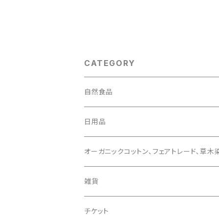
CATEGORY
自然食品
おやつ
日用品
アレルギー対応
コスメティック
オーガニックコットン､フェアトレード､草木
調味料
せっけん類
こども
雑貨
その他
レディース
かご
チケット