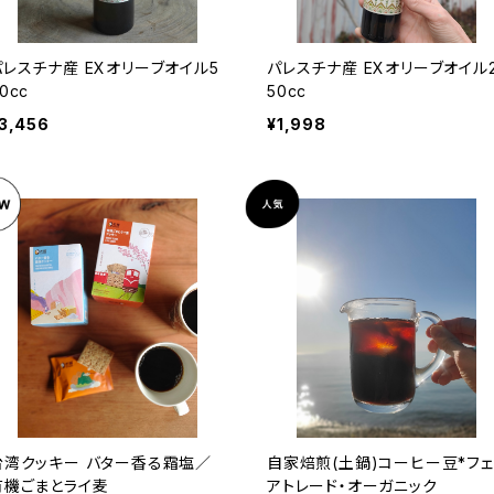
パレスチナ産 EXオリーブオイル5
パレスチナ産 EXオリーブオイル
0cc
50cc
3,456
¥1,998
台湾クッキー バター香る霜塩／
自家焙煎(土鍋)コーヒー豆*フェ
有機ごまとライ麦
アトレード・オーガニック